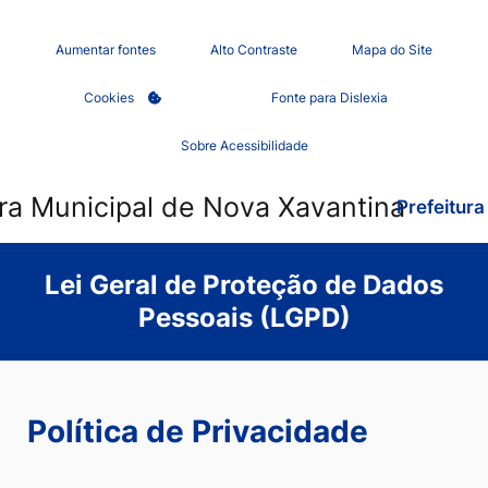
Seção
Ir
Aumentar fontes
Alto Contraste
Mapa do Site
de
para
Abrir
Cookies
Fonte para Dislexia
atalhos
o
preferências
e
conteúdo
de
Sobre Acessibilidade
cookies
links
[alt+1]
de
Ir
Prefeitur
acessibilidade
para
o
Lei Geral de Proteção de Dados
menu
Pessoais (LGPD)
[alt+2]
Ir
para
Política de Privacidade
o
rodapé